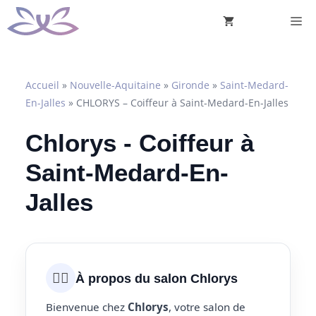
Aller
M
au
contenu
Accueil
»
Nouvelle-Aquitaine
»
Gironde
»
Saint-Medard-
En-Jalles
»
CHLORYS – Coiffeur à Saint-Medard-En-Jalles
Chlorys - Coiffeur à
Saint-Medard-En-
Jalles
💇‍♀️
À propos du salon Chlorys
Bienvenue chez
Chlorys
, votre salon de