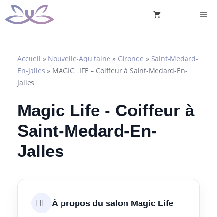
Aller
M
au
contenu
Accueil
»
Nouvelle-Aquitaine
»
Gironde
»
Saint-Medard-
En-Jalles
»
MAGIC LIFE – Coiffeur à Saint-Medard-En-
Jalles
Magic Life - Coiffeur à
Saint-Medard-En-
Jalles
💇‍♀️
À propos du salon Magic Life