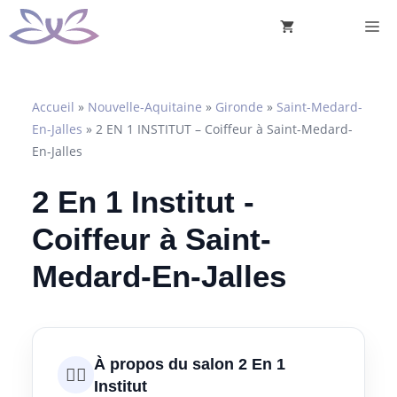
Aller
M
au
contenu
Accueil
»
Nouvelle-Aquitaine
»
Gironde
»
Saint-Medard-
En-Jalles
»
2 EN 1 INSTITUT – Coiffeur à Saint-Medard-
En-Jalles
2 En 1 Institut -
Coiffeur à Saint-
Medard-En-Jalles
À propos du salon 2 En 1
💇‍♀️
Institut