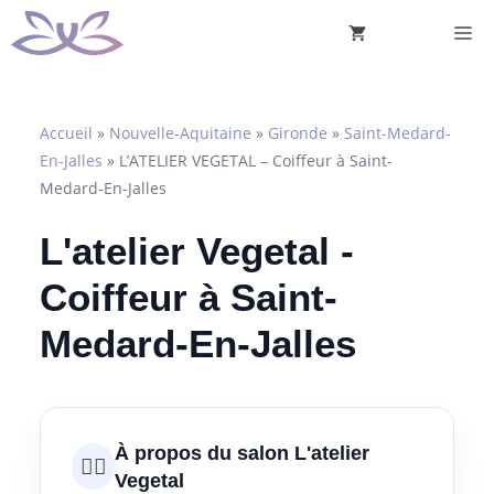
Aller
M
au
contenu
Accueil
»
Nouvelle-Aquitaine
»
Gironde
»
Saint-Medard-
En-Jalles
»
L’ATELIER VEGETAL – Coiffeur à Saint-
Medard-En-Jalles
L'atelier Vegetal -
Coiffeur à Saint-
Medard-En-Jalles
À propos du salon L'atelier
💇‍♀️
Vegetal