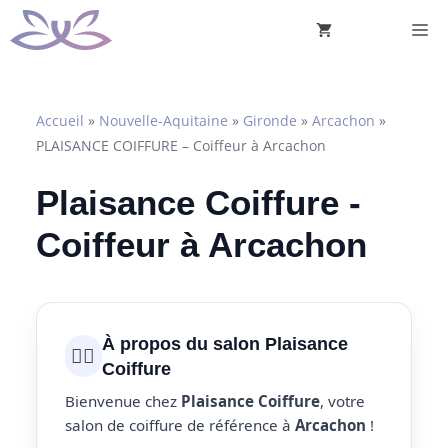
Aller
M
au
contenu
Accueil
»
Nouvelle-Aquitaine
»
Gironde
»
Arcachon
»
PLAISANCE COIFFURE – Coiffeur à Arcachon
Plaisance Coiffure -
Coiffeur à Arcachon
À propos du salon Plaisance
💇‍♀️
Coiffure
Bienvenue chez
Plaisance Coiffure
, votre
salon de coiffure de référence à
Arcachon
!