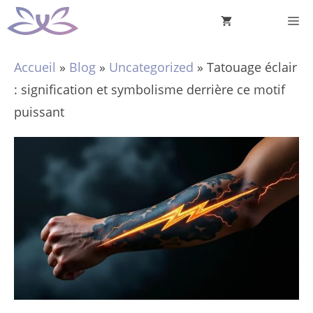
Aller
M
au
contenu
Accueil
»
Blog
»
Uncategorized
»
Tatouage éclair
: signification et symbolisme derrière ce motif
puissant