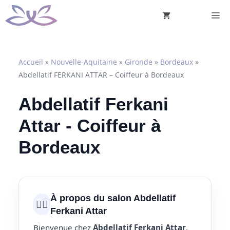
Aller
M
au
contenu
Accueil
»
Nouvelle-Aquitaine
»
Gironde
»
Bordeaux
»
Abdellatif FERKANI ATTAR – Coiffeur à Bordeaux
Abdellatif Ferkani
Attar - Coiffeur à
Bordeaux
À propos du salon Abdellatif
💇‍♀️
Ferkani Attar
Bienvenue chez
Abdellatif Ferkani Attar
,