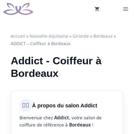
Aller
M
au
contenu
Accueil
»
Nouvelle-Aquitaine
»
Gironde
»
Bordeaux
»
ADDICT – Coiffeur à Bordeaux
Addict - Coiffeur à
Bordeaux
💇‍♀️
À propos du salon Addict
Bienvenue chez
Addict
, votre salon de
coiffure de référence à
Bordeaux
!