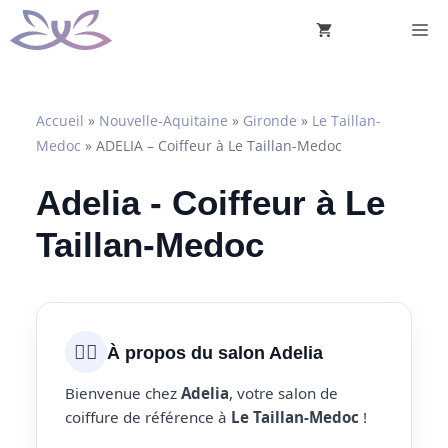
Aller
M
au
contenu
Accueil
»
Nouvelle-Aquitaine
»
Gironde
»
Le Taillan-
Medoc
»
ADELIA – Coiffeur à Le Taillan-Medoc
Adelia - Coiffeur à Le
Taillan-Medoc
💇‍♀️
À propos du salon Adelia
Bienvenue chez
Adelia
, votre salon de
coiffure de référence à
Le Taillan-Medoc
!