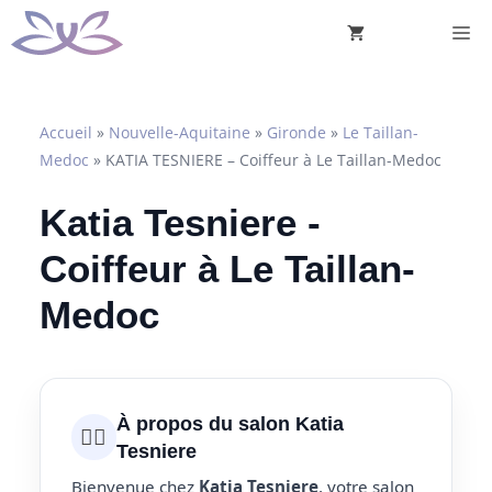
Aller
M
au
contenu
Accueil
»
Nouvelle-Aquitaine
»
Gironde
»
Le Taillan-
Medoc
»
KATIA TESNIERE – Coiffeur à Le Taillan-Medoc
Katia Tesniere -
Coiffeur à Le Taillan-
Medoc
À propos du salon Katia
💇‍♀️
Tesniere
Bienvenue chez
Katia Tesniere
, votre salon