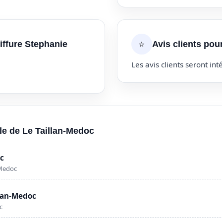
⭐
iffure Stephanie
Avis clients pou
Les avis clients seront inté
lle de Le Taillan-Medoc
oc
-Medoc
llan-Medoc
c