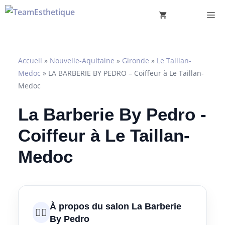
Aller
M
au
contenu
Accueil
»
Nouvelle-Aquitaine
»
Gironde
»
Le Taillan-
Medoc
»
LA BARBERIE BY PEDRO – Coiffeur à Le Taillan-
Medoc
La Barberie By Pedro -
Coiffeur à Le Taillan-
Medoc
À propos du salon La Barberie
💇‍♀️
By Pedro