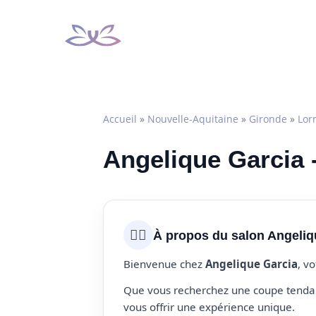
Aller
au
contenu
Accueil
»
Nouvelle-Aquitaine
»
Gironde
»
Lor
Angelique Garcia 
💇‍♀️
À propos du salon Angeliq
Bienvenue chez
Angelique Garcia
, v
Que vous recherchez une coupe tendanc
vous offrir une expérience unique.