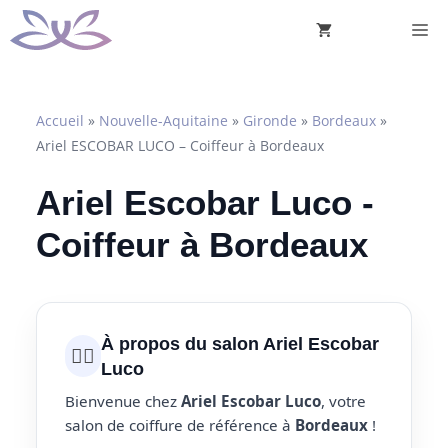
Aller
M
au
contenu
Accueil
»
Nouvelle-Aquitaine
»
Gironde
»
Bordeaux
»
Ariel ESCOBAR LUCO – Coiffeur à Bordeaux
Ariel Escobar Luco -
Coiffeur à Bordeaux
À propos du salon Ariel Escobar
💇‍♀️
Luco
Bienvenue chez
Ariel Escobar Luco
, votre
salon de coiffure de référence à
Bordeaux
!