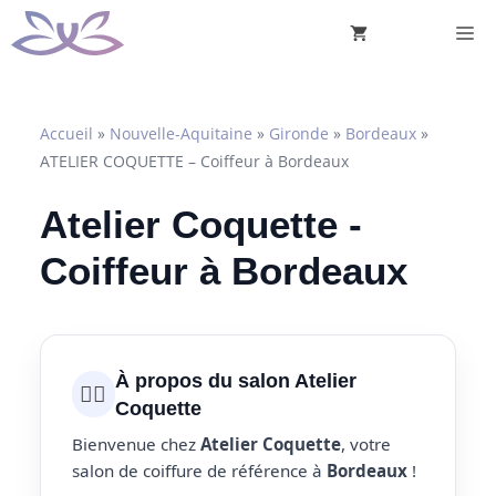
Aller
M
au
contenu
Accueil
»
Nouvelle-Aquitaine
»
Gironde
»
Bordeaux
»
ATELIER COQUETTE – Coiffeur à Bordeaux
Atelier Coquette -
Coiffeur à Bordeaux
À propos du salon Atelier
💇‍♀️
Coquette
Bienvenue chez
Atelier Coquette
, votre
salon de coiffure de référence à
Bordeaux
!