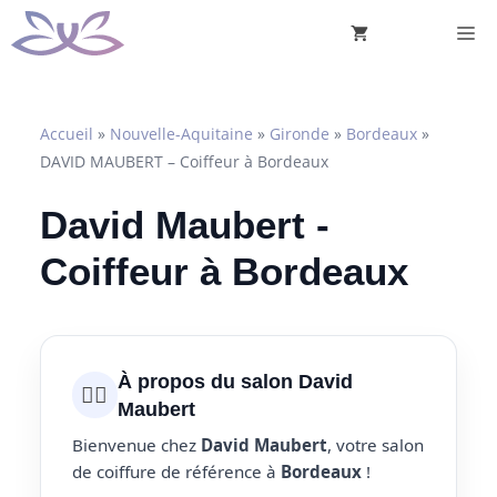
Aller
M
au
contenu
Accueil
»
Nouvelle-Aquitaine
»
Gironde
»
Bordeaux
»
DAVID MAUBERT – Coiffeur à Bordeaux
David Maubert -
Coiffeur à Bordeaux
À propos du salon David
💇‍♀️
Maubert
Bienvenue chez
David Maubert
, votre salon
de coiffure de référence à
Bordeaux
!