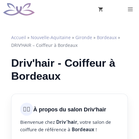
Aller
M
au
contenu
Accueil
»
Nouvelle-Aquitaine
»
Gironde
»
Bordeaux
»
DRIV’HAIR – Coiffeur à Bordeaux
Driv'hair - Coiffeur à
Bordeaux
💇‍♀️
À propos du salon Driv'hair
Bienvenue chez
Driv'hair
, votre salon de
coiffure de référence à
Bordeaux
!