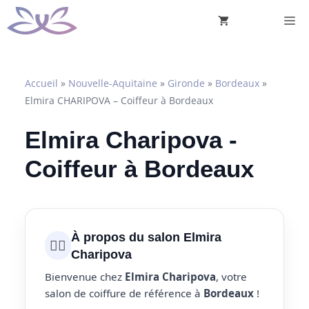
Aller
M
au
contenu
Accueil
»
Nouvelle-Aquitaine
»
Gironde
»
Bordeaux
»
Elmira CHARIPOVA – Coiffeur à Bordeaux
Elmira Charipova -
Coiffeur à Bordeaux
À propos du salon Elmira
💇‍♀️
Charipova
Bienvenue chez
Elmira Charipova
, votre
salon de coiffure de référence à
Bordeaux
!