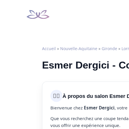
Aller
au
contenu
Accueil
»
Nouvelle-Aquitaine
»
Gironde
»
Lor
Esmer Dergici - C
💇‍♀️
À propos du salon Esmer D
Bienvenue chez
Esmer Dergici
, votre
Que vous recherchez une coupe tendanc
vous offrir une expérience unique.