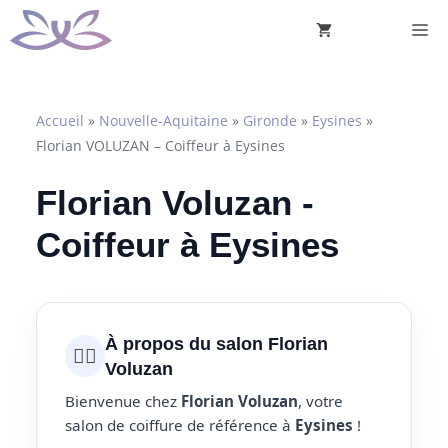
Aller
M
au
contenu
Accueil
»
Nouvelle-Aquitaine
»
Gironde
»
Eysines
»
Florian VOLUZAN – Coiffeur à Eysines
Florian Voluzan -
Coiffeur à Eysines
À propos du salon Florian
💇‍♀️
Voluzan
Bienvenue chez
Florian Voluzan
, votre
salon de coiffure de référence à
Eysines
!