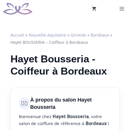
Aller
M
au
contenu
Accueil
»
Nouvelle-Aquitaine
»
Gironde
»
Bordeaux
»
Hayet BOUSSERIA – Coiffeur à Bordeaux
Hayet Bousseria -
Coiffeur à Bordeaux
À propos du salon Hayet
💇‍♀️
Bousseria
Bienvenue chez
Hayet Bousseria
, votre
salon de coiffure de référence à
Bordeaux
!