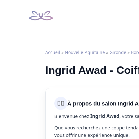
Aller
au
contenu
Accueil
»
Nouvelle-Aquitaine
»
Gironde
»
Bor
Ingrid Awad - Coi
💇‍♀️
À propos du salon Ingrid 
Bienvenue chez
Ingrid Awad
, votre s
Que vous recherchez une coupe tendanc
vous offrir une expérience unique.