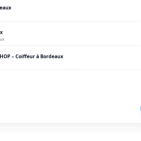
deaux
ux
aux
OP – Coiffeur à Bordeaux