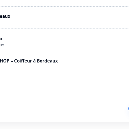
deaux
ux
aux
OP – Coiffeur à Bordeaux