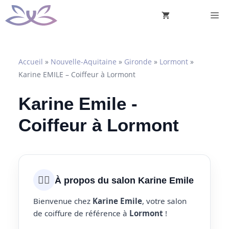
Aller
M
au
contenu
Accueil
»
Nouvelle-Aquitaine
»
Gironde
»
Lormont
»
Karine EMILE – Coiffeur à Lormont
Karine Emile -
Coiffeur à Lormont
💇‍♀️
À propos du salon Karine Emile
Bienvenue chez
Karine Emile
, votre salon
de coiffure de référence à
Lormont
!