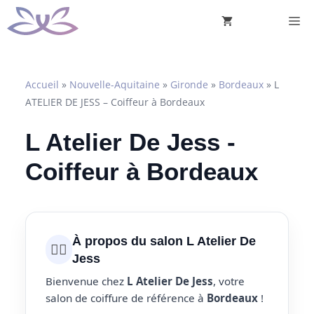
Aller
M
au
contenu
Accueil
»
Nouvelle-Aquitaine
»
Gironde
»
Bordeaux
»
L
ATELIER DE JESS – Coiffeur à Bordeaux
L Atelier De Jess -
Coiffeur à Bordeaux
À propos du salon L Atelier De
💇‍♀️
Jess
Bienvenue chez
L Atelier De Jess
, votre
salon de coiffure de référence à
Bordeaux
!