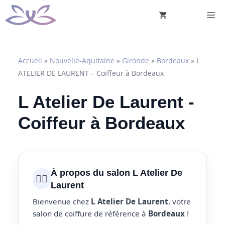
Aller
M
au
contenu
Accueil
»
Nouvelle-Aquitaine
»
Gironde
»
Bordeaux
»
L
ATELIER DE LAURENT – Coiffeur à Bordeaux
L Atelier De Laurent -
Coiffeur à Bordeaux
À propos du salon L Atelier De
💇‍♀️
Laurent
Bienvenue chez
L Atelier De Laurent
, votre
salon de coiffure de référence à
Bordeaux
!