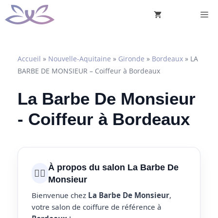
Aller
M
au
contenu
Accueil
»
Nouvelle-Aquitaine
»
Gironde
»
Bordeaux
»
LA
BARBE DE MONSIEUR – Coiffeur à Bordeaux
La Barbe De Monsieur
- Coiffeur à Bordeaux
À propos du salon La Barbe De
💇‍♀️
Monsieur
Bienvenue chez
La Barbe De Monsieur
,
votre salon de coiffure de référence à