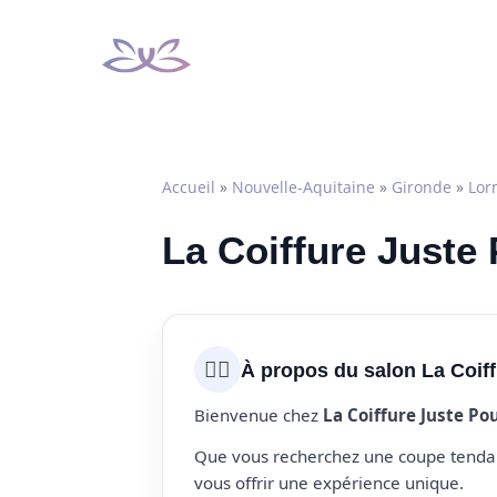
Aller
au
contenu
Accueil
»
Nouvelle-Aquitaine
»
Gironde
»
Lor
La Coiffure Juste
💇‍♀️
À propos du salon La Coif
Bienvenue chez
La Coiffure Juste Po
Que vous recherchez une coupe tendanc
vous offrir une expérience unique.