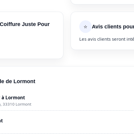
 Coiffure Juste Pour
⭐
Avis clients pou
Les avis clients seront inté
lle de Lormont
 à Lormont
n, 33310 Lormont
nt