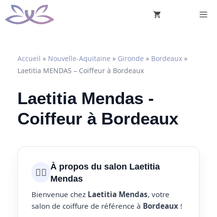
Aller
M
au
contenu
Accueil
»
Nouvelle-Aquitaine
»
Gironde
»
Bordeaux
»
Laetitia MENDAS – Coiffeur à Bordeaux
Laetitia Mendas -
Coiffeur à Bordeaux
À propos du salon Laetitia
💇‍♀️
Mendas
Bienvenue chez
Laetitia Mendas
, votre
salon de coiffure de référence à
Bordeaux
!