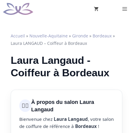
Aller
M
au
contenu
Accueil
»
Nouvelle-Aquitaine
»
Gironde
»
Bordeaux
»
Laura LANGAUD – Coiffeur à Bordeaux
Laura Langaud -
Coiffeur à Bordeaux
À propos du salon Laura
💇‍♀️
Langaud
Bienvenue chez
Laura Langaud
, votre salon
de coiffure de référence à
Bordeaux
!