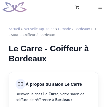
Aller
M
au
contenu
Accueil
»
Nouvelle-Aquitaine
»
Gironde
»
Bordeaux
»
LE
CARRE – Coiffeur à Bordeaux
Le Carre - Coiffeur à
Bordeaux
💇‍♀️
À propos du salon Le Carre
Bienvenue chez
Le Carre
, votre salon de
coiffure de référence à
Bordeaux
!