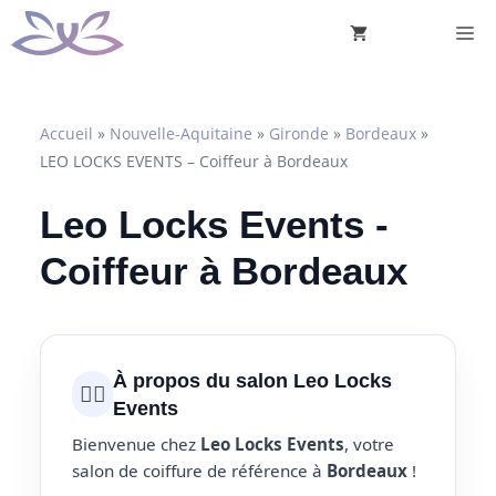
Aller
M
au
contenu
Accueil
»
Nouvelle-Aquitaine
»
Gironde
»
Bordeaux
»
LEO LOCKS EVENTS – Coiffeur à Bordeaux
Leo Locks Events -
Coiffeur à Bordeaux
À propos du salon Leo Locks
💇‍♀️
Events
Bienvenue chez
Leo Locks Events
, votre
salon de coiffure de référence à
Bordeaux
!