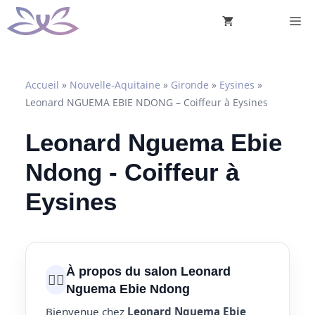
Aller
M
au
contenu
Accueil
»
Nouvelle-Aquitaine
»
Gironde
»
Eysines
»
Leonard NGUEMA EBIE NDONG – Coiffeur à Eysines
Leonard Nguema Ebie
Ndong - Coiffeur à
Eysines
À propos du salon Leonard
💇‍♀️
Nguema Ebie Ndong
Bienvenue chez
Leonard Nguema Ebie