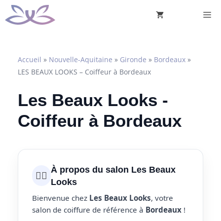
Aller
M
au
contenu
Accueil
»
Nouvelle-Aquitaine
»
Gironde
»
Bordeaux
»
LES BEAUX LOOKS – Coiffeur à Bordeaux
Les Beaux Looks -
Coiffeur à Bordeaux
À propos du salon Les Beaux
💇‍♀️
Looks
Bienvenue chez
Les Beaux Looks
, votre
salon de coiffure de référence à
Bordeaux
!