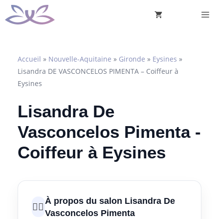
Aller
M
au
contenu
Accueil
»
Nouvelle-Aquitaine
»
Gironde
»
Eysines
»
Lisandra DE VASCONCELOS PIMENTA – Coiffeur à
Eysines
Lisandra De
Vasconcelos Pimenta -
Coiffeur à Eysines
À propos du salon Lisandra De
💇‍♀️
Vasconcelos Pimenta