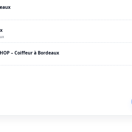
deaux
ux
aux
OP – Coiffeur à Bordeaux