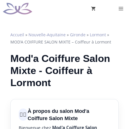
Aller
M
au
contenu
Accueil
»
Nouvelle-Aquitaine
»
Gironde
»
Lormont
»
MOD’A COIFFURE SALON MIXTE – Coiffeur à Lormont
Mod'a Coiffure Salon
Mixte - Coiffeur à
Lormont
À propos du salon Mod'a
💇‍♀️
Coiffure Salon Mixte
Bienvenue chez
Mod'a Coiffure Salon