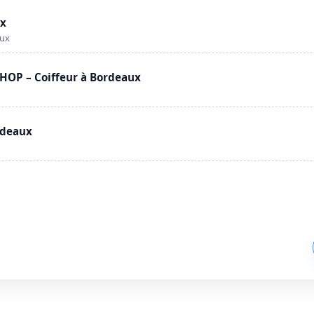
ux
aux
OP – Coiffeur à Bordeaux
rdeaux