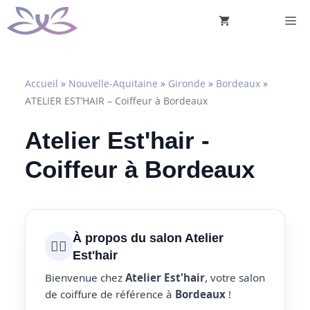
Aller
M
au
contenu
Accueil
»
Nouvelle-Aquitaine
»
Gironde
»
Bordeaux
»
ATELIER EST’HAIR – Coiffeur à Bordeaux
Atelier Est'hair -
Coiffeur à Bordeaux
À propos du salon Atelier
💇‍♀️
Est'hair
Bienvenue chez
Atelier Est'hair
, votre salon
de coiffure de référence à
Bordeaux
!