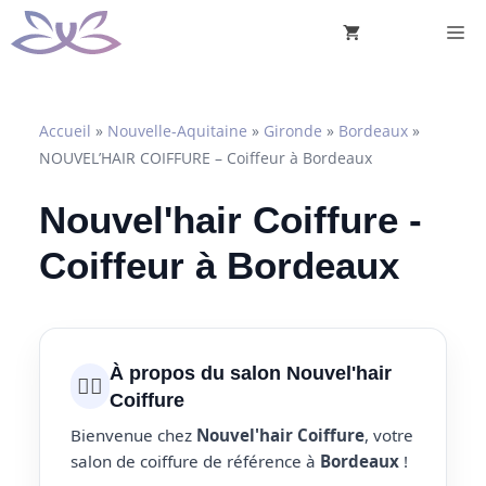
Aller
M
au
contenu
Accueil
»
Nouvelle-Aquitaine
»
Gironde
»
Bordeaux
»
NOUVEL’HAIR COIFFURE – Coiffeur à Bordeaux
Nouvel'hair Coiffure -
Coiffeur à Bordeaux
À propos du salon Nouvel'hair
💇‍♀️
Coiffure
Bienvenue chez
Nouvel'hair Coiffure
, votre
salon de coiffure de référence à
Bordeaux
!