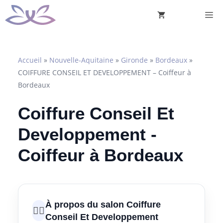
Aller
M
au
contenu
Accueil
»
Nouvelle-Aquitaine
»
Gironde
»
Bordeaux
»
COIFFURE CONSEIL ET DEVELOPPEMENT – Coiffeur à
Bordeaux
Coiffure Conseil Et
Developpement -
Coiffeur à Bordeaux
À propos du salon Coiffure
💇‍♀️
Conseil Et Developpement