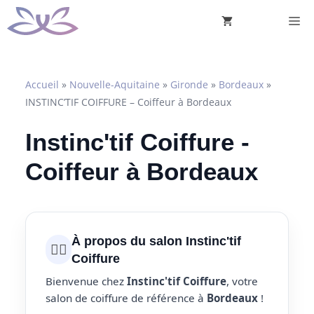
Aller
M
au
contenu
Accueil
»
Nouvelle-Aquitaine
»
Gironde
»
Bordeaux
»
INSTINC’TIF COIFFURE – Coiffeur à Bordeaux
Instinc'tif Coiffure -
Coiffeur à Bordeaux
À propos du salon Instinc'tif
💇‍♀️
Coiffure
Bienvenue chez
Instinc'tif Coiffure
, votre
salon de coiffure de référence à
Bordeaux
!