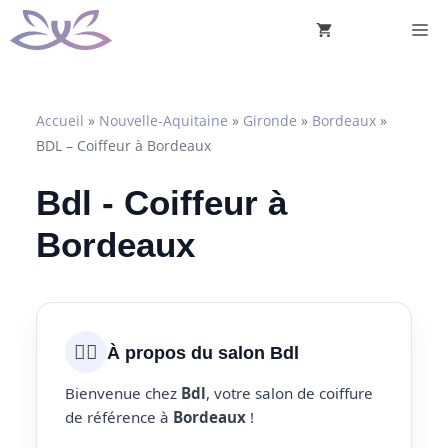
Aller
M
au
contenu
Accueil
»
Nouvelle-Aquitaine
»
Gironde
»
Bordeaux
»
BDL – Coiffeur à Bordeaux
Bdl - Coiffeur à
Bordeaux
💇‍♀️
À propos du salon Bdl
Bienvenue chez
Bdl
, votre salon de coiffure
de référence à
Bordeaux
!