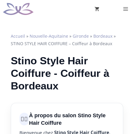
Aller
M
au
contenu
Accueil
»
Nouvelle-Aquitaine
»
Gironde
»
Bordeaux
»
STINO STYLE HAIR COIFFURE – Coiffeur à Bordeaux
Stino Style Hair
Coiffure - Coiffeur à
Bordeaux
À propos du salon Stino Style
💇‍♀️
Hair Coiffure
Bienvenue chez
Stino Style Hair Coiffure
,