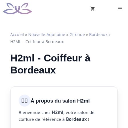
Aller
M
au
contenu
Accueil
»
Nouvelle-Aquitaine
»
Gironde
»
Bordeaux
»
H2ML – Coiffeur à Bordeaux
H2ml - Coiffeur à
Bordeaux
💇‍♀️
À propos du salon H2ml
Bienvenue chez
H2ml
, votre salon de
coiffure de référence à
Bordeaux
!