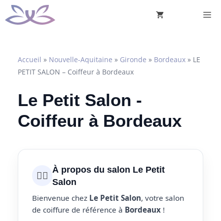
Aller
M
au
contenu
Accueil
»
Nouvelle-Aquitaine
»
Gironde
»
Bordeaux
»
LE
PETIT SALON – Coiffeur à Bordeaux
Le Petit Salon -
Coiffeur à Bordeaux
À propos du salon Le Petit
💇‍♀️
Salon
Bienvenue chez
Le Petit Salon
, votre salon
de coiffure de référence à
Bordeaux
!