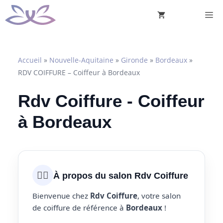
Aller
M
au
contenu
Accueil
»
Nouvelle-Aquitaine
»
Gironde
»
Bordeaux
»
RDV COIFFURE – Coiffeur à Bordeaux
Rdv Coiffure - Coiffeur
à Bordeaux
💇‍♀️
À propos du salon Rdv Coiffure
Bienvenue chez
Rdv Coiffure
, votre salon
de coiffure de référence à
Bordeaux
!