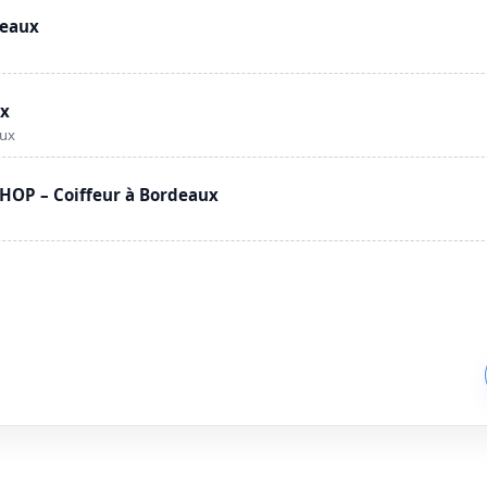
deaux
ux
aux
OP – Coiffeur à Bordeaux