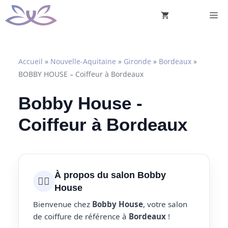
Aller
M
au
contenu
Accueil
»
Nouvelle-Aquitaine
»
Gironde
»
Bordeaux
»
BOBBY HOUSE – Coiffeur à Bordeaux
Bobby House -
Coiffeur à Bordeaux
À propos du salon Bobby
💇‍♀️
House
Bienvenue chez
Bobby House
, votre salon
de coiffure de référence à
Bordeaux
!